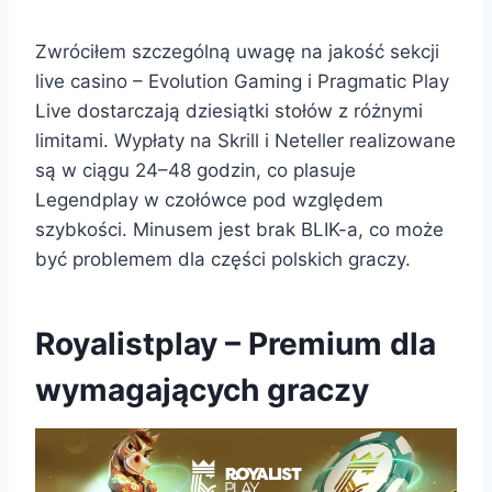
Zwróciłem szczególną uwagę na jakość sekcji
live casino – Evolution Gaming i Pragmatic Play
Live dostarczają dziesiątki stołów z różnymi
limitami. Wypłaty na Skrill i Neteller realizowane
są w ciągu 24–48 godzin, co plasuje
Legendplay w czołówce pod względem
szybkości. Minusem jest brak BLIK-a, co może
być problemem dla części polskich graczy.
Royalistplay – Premium dla
wymagających graczy