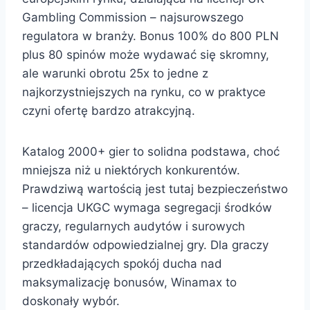
Gambling Commission – najsurowszego
regulatora w branży. Bonus 100% do 800 PLN
plus 80 spinów może wydawać się skromny,
ale warunki obrotu 25x to jedne z
najkorzystniejszych na rynku, co w praktyce
czyni ofertę bardzo atrakcyjną.
Katalog 2000+ gier to solidna podstawa, choć
mniejsza niż u niektórych konkurentów.
Prawdziwą wartością jest tutaj bezpieczeństwo
– licencja UKGC wymaga segregacji środków
graczy, regularnych audytów i surowych
standardów odpowiedzialnej gry. Dla graczy
przedkładających spokój ducha nad
maksymalizację bonusów, Winamax to
doskonały wybór.