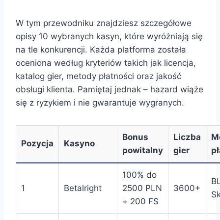
W tym przewodniku znajdziesz szczegółowe
opisy 10 wybranych kasyn, które wyróżniają się
na tle konkurencji. Każda platforma została
oceniona według kryteriów takich jak licencja,
katalog gier, metody płatności oraz jakość
obsługi klienta. Pamiętaj jednak – hazard wiąże
się z ryzykiem i nie gwarantuje wygranych.
Bonus
Liczba
M
Pozycja
Kasyno
powitalny
gier
pł
100% do
BL
1
Betalright
2500 PLN
3600+
Sk
+ 200 FS