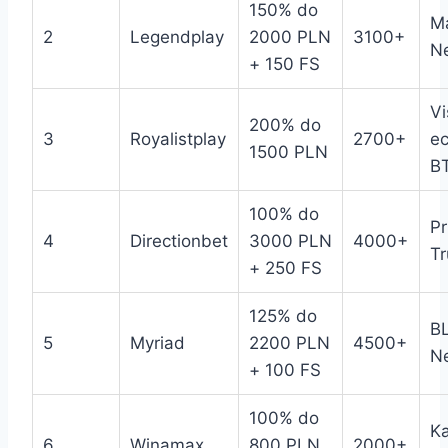
150% do
Ma
2
Legendplay
2000 PLN
3100+
Ne
+ 150 FS
Vi
200% do
3
Royalistplay
2700+
e
1500 PLN
B
100% do
Pr
4
Directionbet
3000 PLN
4000+
Tr
+ 250 FS
125% do
BL
5
Myriad
2200 PLN
4500+
Ne
+ 100 FS
100% do
Ka
6
Winamax
800 PLN
2000+