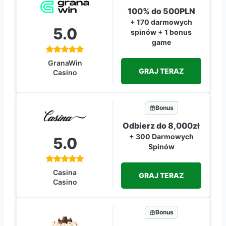
100% do 500PLN
+ 170 darmowych
5.0
spinów + 1 bonus
game
GranaWin
GRAJ TERAZ
Casino
Bonus
Odbierz do 8,000zł
+ 300 Darmowych
5.0
Spinów
Casina
GRAJ TERAZ
Casino
Bonus