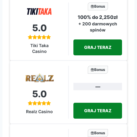
Bonus
100% do 2,250zł
+ 200 darmowych
5.0
spinów
Tiki Taka
GRAJ TERAZ
Casino
Bonus
—
5.0
GRAJ TERAZ
Realz Casino
Bonus