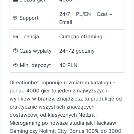
24/7 – PL/EN – Czat +
💬 Support
Email
📜 Licencja
Curaçao eGaming
⏱️ Czas wypłaty
24–72 godziny
💳 Min. depozyt
40 PLN
Directionbet imponuje rozmiarem katalogu –
ponad 4000 gier to jeden z najwyższych
wyników w branży. Znajdziesz tu produkcje od
praktycznie wszystkich znaczących
dostawców, od klasycznych NetEnt i
Microgaming po nowsze studia jak Hacksaw
Gaming czy Nolimit City. Bonus 100% do 3000