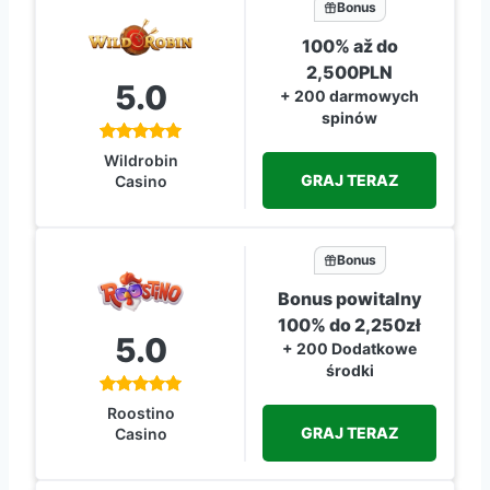
Bonus
100% až do
2,500PLN
5.0
+ 200 darmowych
spinów
Wildrobin
GRAJ TERAZ
Casino
Bonus
Bonus powitalny
100% do 2,250zł
5.0
+ 200 Dodatkowe
środki
Roostino
GRAJ TERAZ
Casino