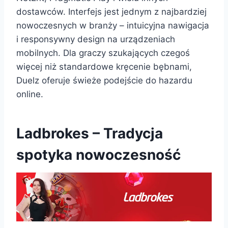
dostawców. Interfejs jest jednym z najbardziej
nowoczesnych w branży – intuicyjna nawigacja
i responsywny design na urządzeniach
mobilnych. Dla graczy szukających czegoś
więcej niż standardowe kręcenie bębnami,
Duelz oferuje świeże podejście do hazardu
online.
Ladbrokes – Tradycja
spotyka nowoczesność