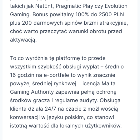
takich jak NetEnt, Pragmatic Play czy Evolution
Gaming. Bonus powitalny 100% do 2500 PLN
plus 200 darmowych spinów brzmi atrakcyjnie,
choć warto przeczytać warunki obrotu przed
aktywacją.
To co wyróżnia tę platformę to przede
wszystkim szybkość obsługi wypłat – średnio
16 godzin na e-portfele to wynik znacznie
powyżej średniej rynkowej. Licencja Malta
Gaming Authority zapewnia pełną ochronę
środków gracza i regularne audyty. Obsługa
klienta działa 24/7 na czacie z możliwością
konwersacji w języku polskim, co stanowi
istotną wartość dla lokalnych użytkowników.